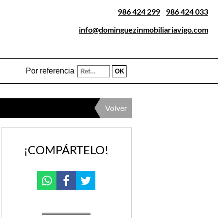
986 424 299
-
986 424 033
info@dominguezinmobiliariavigo.com
Por referencia
Volver
¡COMPÁRTELO!