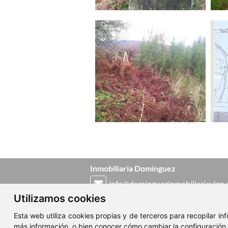
Inmobiliaria Dominguez
info@dominguezinmobiliariavigo
Utilizamos cookies
986 424 299
-
986 424 033
Esta web utiliza cookies propias y de terceros para recopilar i
Calle Urzáiz, 77 - Entresuelo, Vigo
más información, o bien conocer cómo cambiar la configuración