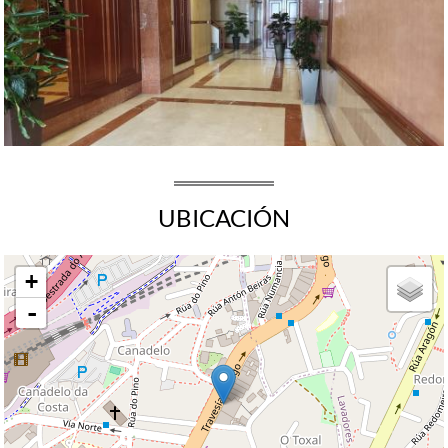
UBICACIÓN
+
-