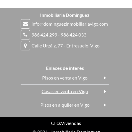
Inmobiliaria Dominguez
info@dominguezinmobiliariavigo.com
986 424 299
-
986 424 033
Calle Urzáiz, 77 - Entresuelo, Vigo
Enlaces de interés
Pisos en venta en Vigo
Casas en venta en Vigo
Pisos en alquiler en Vigo
ClickViviendas
© 2026 - Inmobiliaria Dominguez