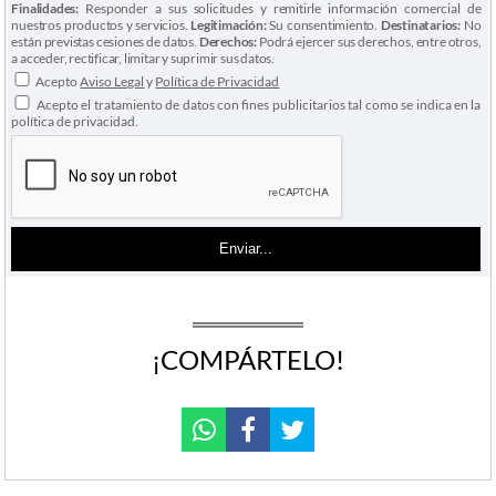
Finalidades:
Responder a sus solicitudes y remitirle información comercial de
nuestros productos y servicios.
Legitimación:
Su consentimiento.
Destinatarios:
No
están previstas cesiones de datos.
Derechos:
Podrá ejercer sus derechos, entre otros,
a acceder, rectificar, limitar y suprimir sus datos.
Acepto
Aviso Legal
y
Política de Privacidad
Acepto el tratamiento de datos con fines publicitarios tal como se indica en la
política de privacidad.
¡COMPÁRTELO!