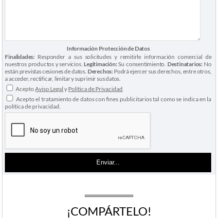
Información Protección de Datos
Finalidades:
Responder a sus solicitudes y remitirle información comercial de
nuestros productos y servicios.
Legitimación:
Su consentimiento.
Destinatarios:
No
están previstas cesiones de datos.
Derechos:
Podrá ejercer sus derechos, entre otros,
a acceder, rectificar, limitar y suprimir sus datos.
Acepto
Aviso Legal
y
Política de Privacidad
Acepto el tratamiento de datos con fines publicitarios tal como se indica en la
política de privacidad.
¡COMPÁRTELO!