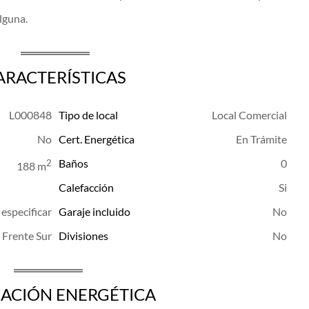
alguna.
ARACTERÍSTICAS
L000848
Tipo de local
Local Comercial
Cert. Energética
En Trámite
Baños
0
2
188 m
Calefacción
n especificar
Garaje incluido
Frente Sur
Divisiones
CACIÓN ENERGÉTICA