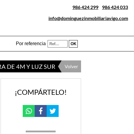
986 424 299
-
986 424 033
info@dominguezinmobiliariavigo.com
Por referencia
A DE 4M Y LUZ SUR
Volver
¡COMPÁRTELO!