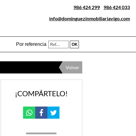
986 424 299
-
986 424 033
info@dominguezinmobiliariavigo.com
Por referencia
Volver
¡COMPÁRTELO!