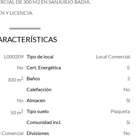
RCIAL DE 300 M2 EN SANJURJO BADIA.
N Y LICENCIA.
ARACTERÍSTICAS
L000209
Tipo de local
Local Comercial
Cert. Energética
E
Baños
2
2
300 m
Calefacción
Almacen
Tipo suelo
Plaqueta
2
50 m
Comunidad incl.
 Comercial
Divisiones